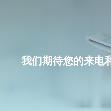
反应
精细化工
分离
电子化学品
纯化
电池材料
我们期待您的来电
干燥
粉碎