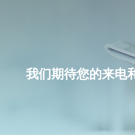
反应
精细化工
分离
电子化学品
纯化
电池材料
我们期待您的来电
干燥
粉碎